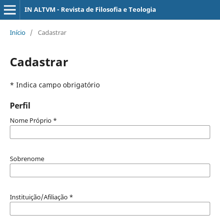
IN ALTVM - Revista de Filosofia e Teologia
Início
/
Cadastrar
Cadastrar
* Indica campo obrigatório
Perfil
Nome Próprio
*
Sobrenome
Instituição/Afiliação
*